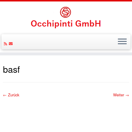
Zum
Inhalt
basf
springen
← Zurück
Weiter →