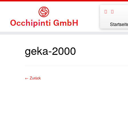
Startseit
Zum
Inhalt
geka-2000
springen
← Zurück